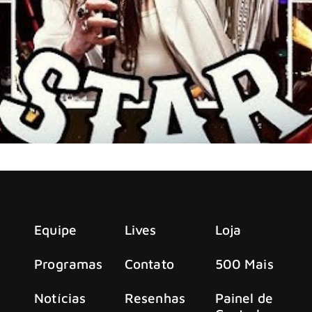
 atualidade, Halestorm, lançou um vídeo de sua versão do cl
Equipe
Lives
Loja
Programas
Contato
500 Mais
Notícias
Resenhas
Painel de