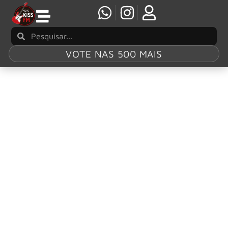
VOTE NAS 500 MAIS
Tag:
Shannon
Larkin
Shannon Larkin e Tony Rombola oficialmente
deixaram Godsmack
Godsmack lançou recentemente uma turnê pela