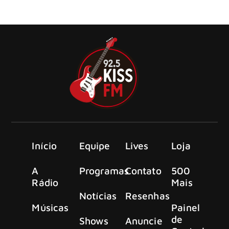
Europa/Reino Unido sem os membros de longa data
Shannon Larkin (bateria) e Tony Rombola (guitarra).
Início
Equipe
Lives
Loja
A
Programas
Contato
500
Rádio
Mais
Notícias
Resenhas
Músicas
Painel
de
Shows
Anuncie