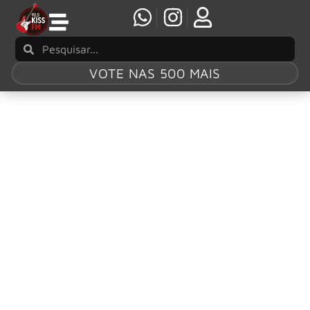
VOTE NAS 500 MAIS
Tag:
“Seek &
Destroy”
Metallica: Kirk Hammett cai no meio de “Seek
& Destroy” e reage com bom humor
O guitarrista Metallica, Kirk Hammett, protagonizou um