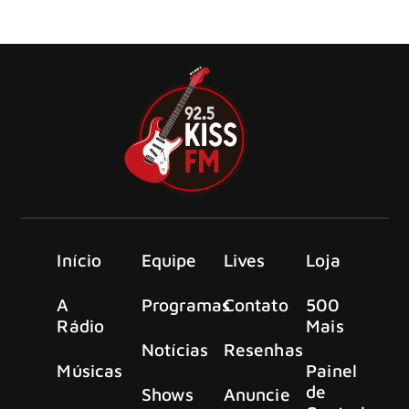
momento inusitado durante a apresentação da banda no
estádio Aviva Stadium.
Início
Equipe
Lives
Loja
A
Programas
Contato
500
Rádio
Mais
Notícias
Resenhas
Músicas
Painel
de
Shows
Anuncie