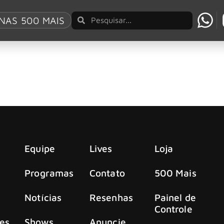
loody Sabbath
NAS 500 MAIS
th Bloody Sabbath” do Black Sabbath
al e o lançamento de seu novo EP de quatro faixas, ‘Black S
Equipe
Lives
Loja
Programas
Contato
500 Mais
Notícias
Resenhas
Painel de
Controle
es
Shows
Anuncie