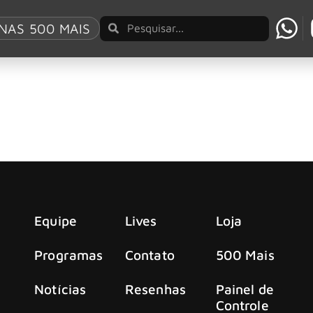
NAS 500 MAIS
ntologia em box com 4 CDs
UMe/Mercury e Anthem Records celebram o marco de meio séc
Equipe
Lives
Loja
Programas
Contato
500 Mais
Notícias
Resenhas
Painel de
Controle