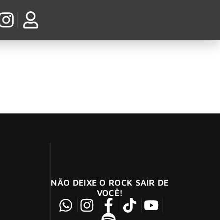
ulo dos ícones do Rock And Roll Hall Of Fame
NÃO DEIXE O ROCK SAIR DE
VOCÊ!