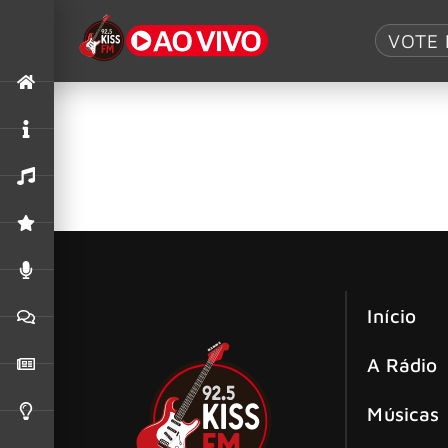
Tag:
Rush 50
VOTE 
Rush lança em março sua primeira a
No dia 21 de março, os grupos de gravadoras 
com “Rush 50”
Início
A Rádio
Músicas