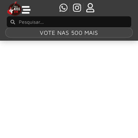
VOTE NAS 500 MAIS
Tag:
Running
Wild
Running Wild: Novo álbum chega antes do
Wacken 2026; saiba mais
Os veteranos do metal alemão, Running Wild, estão