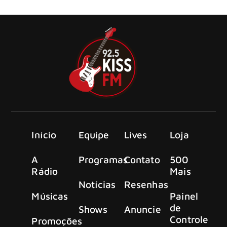
avançando no trabalho de seu novo álbum de estúdio.
Início
Equipe
Lives
Loja
A
Programas
Contato
500
Rádio
Mais
Notícias
Resenhas
Músicas
Painel
de
Shows
Anuncie
Controle
Promoções