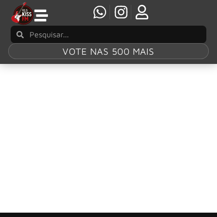
VOTE NAS 500 MAIS
Tag:
Rudy Sarzo
Autobiografia do baixista Rudy Sarzo chega
ao catálogo da Belas Letras
A Belas Letras lança no Brasil, no dia 1 de julho, Fora dos
Trilhos: viagens com Randy Rhoads e Ozzy Osbourne,
autobiografia do baixista Rudy Sarzo.