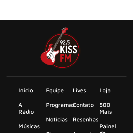
de 2024, e o guitarrista Kerry King é o único
representante do metal na lista com seu álbum de estreia
“From Hell I Rise’
Início
Equipe
Lives
Loja
A
Programas
Contato
500
Rádio
Mais
Notícias
Resenhas
Músicas
Painel
de