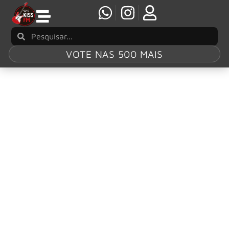
VOTE NAS 500 MAIS
Tag:
Rolling
Stone
Rolling Stone elege apenas um álbum de
metal entre os 100 melhores álbuns de 2024
A Rolling Stone divulgou sua lista dos 100 melhores álbuns