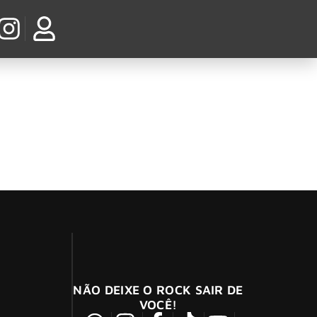
 am Ring e Rock im Park, na
Travis Barker
NÃO DEIXE O ROCK SAIR DE
VOCÊ!