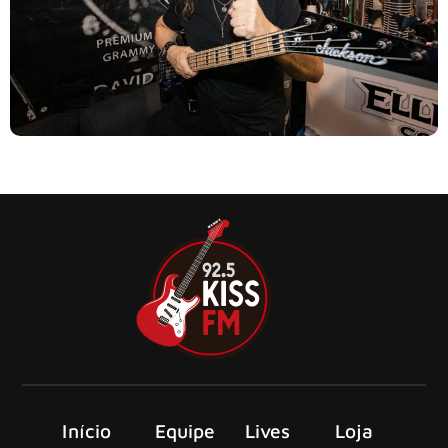
Enquanto cedia entrevista ao apresentador Oran O’Beirne
do canal Overdrive.ie, David Ellefson
Início
Equipe
Lives
Loja