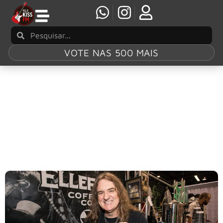
VOTE NAS 500 MAIS
Tag:
Risk
Megadeth: para David Ellefson, “Risk” é um
dos grandes discos da banda