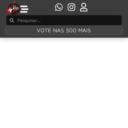
VOTE NAS 500 MAIS
Tag:
RIP
Brian James, guitarrista original do The
Damned, morre aos 70 anos
O guitarrista Brian James, membro fundador do The
Damned, morreu na última quinta-feira, 6, aos 70 anos. A
informação foi divulgada em sua página oficial do
Facebook. “É com muita tristeza que comunicamos o