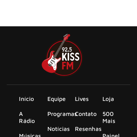
falecimento de um dos verdadeiros pioneiros da música,
guitarrista,compositor e verdadeiro cavalheiro, Brian
James. Membro fundador do The Damned, escritor do
primeiro single […]
Início
Equipe
Lives
Loja
A
Programas
Contato
500
Rádio
Mais
Notícias
Resenhas
Músicas
Painel