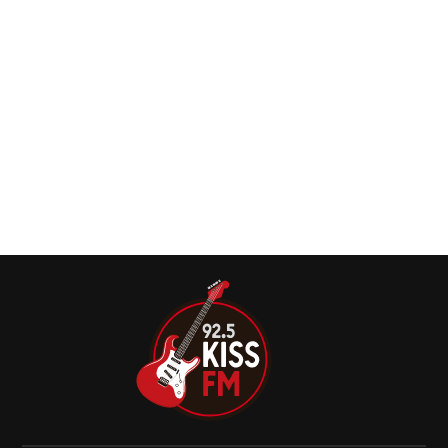
compromisso especial à agenda de divulgação de sua
autobiografia ‘Ghost Notes: My Life In Poison’.
Poison: Rikki Rockett revela proposta para
retorno da banda aos palcos em 2027
O baterista do Poison, Rikki Rockett, revelou que a banda
recebeu uma proposta para voltar aos palcos em 2027