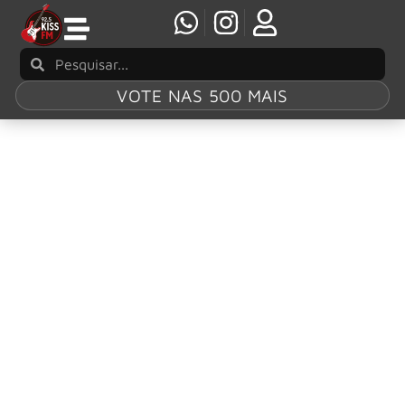
VOTE NAS 500 MAIS
Tag:
Rikki
Rockett
Baterista do Poison, Rikki Rockett realizará
drum clinic especial em Nova Jersey
O baterista do Poison, Rikki Rockett, adicionou um