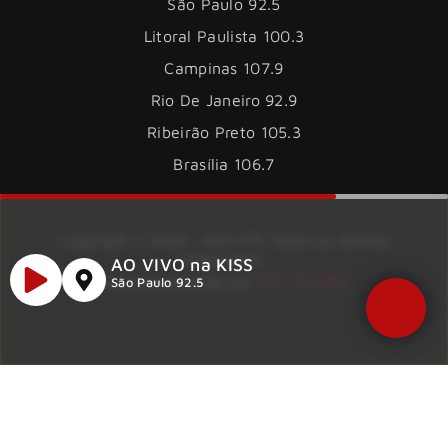
São Paulo 92.5
Litoral Paulista 100.3
Campinas 107.9
Rio De Janeiro 92.9
Ribeirão Preto 105.3
Brasília 106.7
Copyright © 2026 – KISS FM. Todos os direitos
reservados.
AO VIVO na KISS
ID7 Studio
Site desenvolvido por
São Paulo 92.5