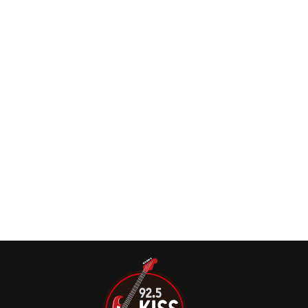
Rick Wakeman celebrou seu 77º aniversário anunciando
uma grande turnê pelo Reino Unido ao lado de sua banda,
a English Rock Ensemble.
Rick Wakeman adia turnê ‘Strictly Wakeman’
pelos EUA para fazer cirurgia
Rick Wakeman anunciou o adiamento de sua turnê
‘Strictly Wakeman’ pelos Estados Unidos enquanto ele
passa por uma cirurgia para corrigir um problema de
saúde persistente,