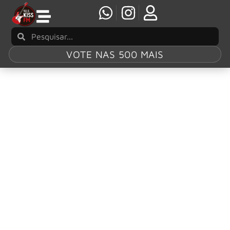
VOTE NAS 500 MAIS
Tag:
Rick
Wakeman
Rick Wakeman anuncia “The Wizard Of Prog –
Ultimate Highlights Concert Tour” pelo Reino
Unido em 2027