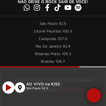
NÃO DEIXE O ROCK SAIR DE VOCÊ!
São Paulo 92.5
Litoral Paulista 100.3
Campinas 107.9
Rio De Janeiro 92.9
Ribeirão Preto 105.3
Brasília 106.7
Copyright © 2026 – KISS FM. Todos os direitos
AO VIVO na KISS
reservados.
São Paulo 92.5
ID7 Studio
Site desenvolvido por