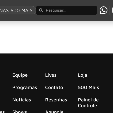
n
NAS 500 MAIS
m Revolution
t desembarca no Brasil com a turnê do álbum Revolution
Equipe
Lives
Loja
Programas
Contato
500 Mais
Notícias
Resenhas
Painel de
Controle
es
Shows
Anuncie