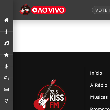
Tag:
Revolutio
VOTE 
Skillet traz ao Brasil a turnê do álbu
Nesta semana, a banda norte-americana Skille
Início
A Rádio
Músicas
Promoçõ