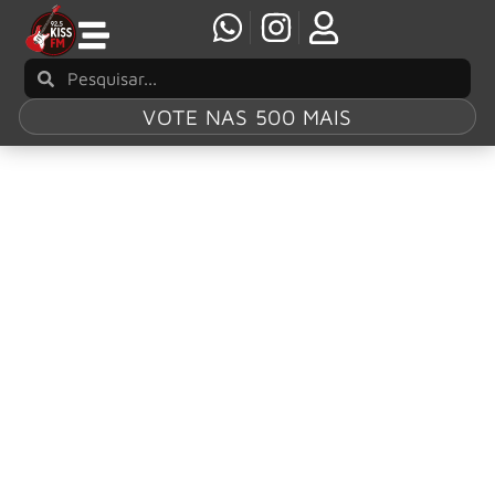
VOTE NAS 500 MAIS
Tag:
reunião
Fãs celebram luta de Robert Smith após caos
em venda de ingressos do Oasis
Em meio à controvérsia por causa dos altos preços da
turnê de reunião do Oasis, os fãs de música destacaram
os esforços de Robert Smith para manter os ingressos
acessíveis para todos os fãs nos shows do The Cure.