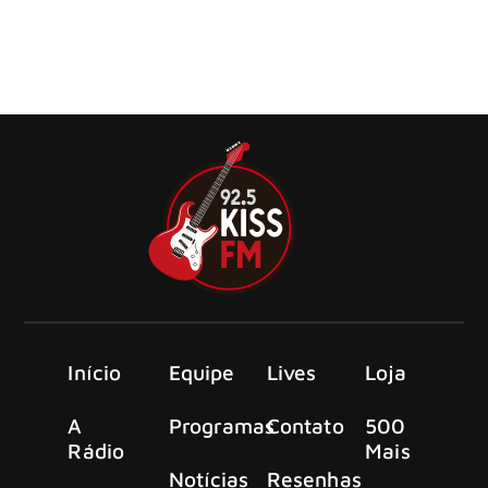
O antigo vocalista do REO Speedwagon, Terry Luttrell, se
envolveu em um assustador acidente de carro após
participar do show de reunião
Início
Equipe
Lives
Loja
A
Programas
Contato
500
Rádio
Mais
Notícias
Resenhas