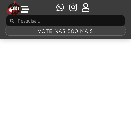
VOTE NAS 500 MAIS
Tag:
REO
Speedwagon
Antigo vocalista do REO Speedwagon, Terry
Luttrell, sobrevive milagrosamente a acidente
de carro