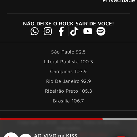
NÃO DEIXE O ROCK SAIR DE VOCÊ!
São Paulo 92.5
Litoral Paulista 100.3
Campinas 107.9
Rio De Janeiro 92.9
Ribeirão Preto 105.3
Brasília 106.7
Copyright © 2026 – KISS FM. Todos os direitos
reservados.
ID7 Studio
Site desenvolvido por
AO VIVO na KISS