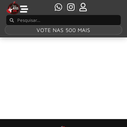
VOTE NAS 500 MAIS
Tag:
relógios
Metallica anuncia nova coleção de relógios
com a marca Nixon
Recentemente, o Metallica divulgou imagens da segunda
coleção de relógios