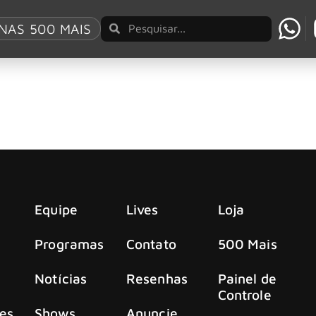
The North
NAS 500 MAIS
oderoso e cheio de energia “Rebel Of The North”
e poderoso nesta quarta-feira (08).
Equipe
Lives
Loja
Programas
Contato
500 Mais
Notícias
Resenhas
Painel de
Controle
es
Shows
Anuncie