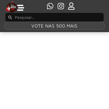
VOTE NAS 500 MAIS
Tag:
“Raise The
Dead”
Hollywood Vampires divulgam vídeo de “Raise
The Dead” e anunciam novo álbum ao vivo
Os Hollywood Vampires anunciaram o lançamento de ‘At