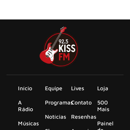
Montreux Jazz Festival’, novo álbum ao vivo que registra a
apresentação da banda na edição de 2018 do Montreux
Jazz Festival.
Início
Equipe
Lives
Loja
A
Programas
Contato
500
Rádio
Mais
Notícias
Resenhas
Músicas
Painel
de