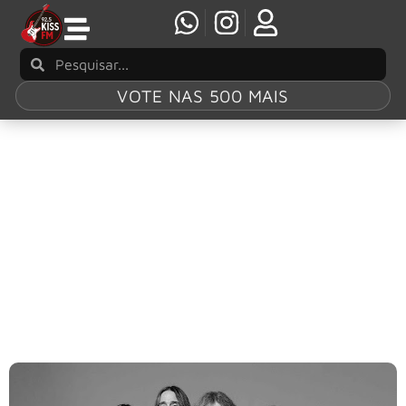
VOTE NAS 500 MAIS
Tag:
“Puppet
Parade”
Megadeth lança o single “Puppet Parade”,
faixa do álbum final da banda