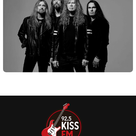
O Megadeth lançou oficialmente “Puppet Parade”, o mais
novo single de seu aguardado álbum final de estúdio,
autointitulado Megadeth.