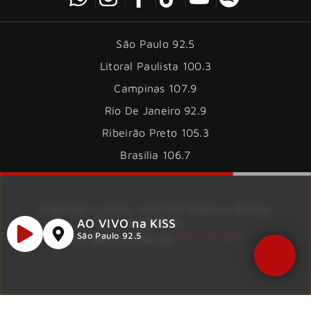
São Paulo 92.5
Litoral Paulista 100.3
Campinas 107.9
Rio De Janeiro 92.9
Ribeirão Preto 105.3
Brasília 106.7
Copyright © 2026 – KISS FM. Todos os direitos
AO VIVO na KISS
reservados.
ID7 Studio
São Paulo 92.5
Site desenvolvido por