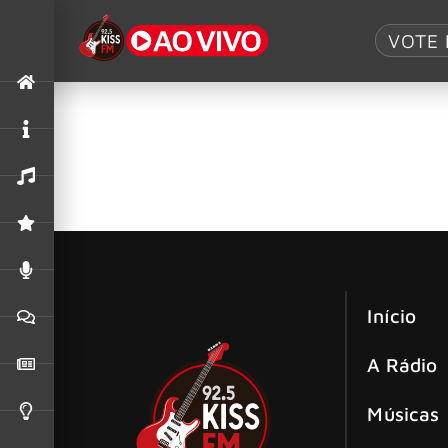
Tag:
Prêmio U
VOTE 
Prêmio UBC anuncia Rita Lee e Robe
“Me cansei de lero-lero / Dá licença, mas eu vo
edição do Prêmio UBC
Início
A Rádio
Músicas