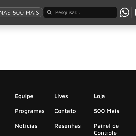
BC
NAS 500 MAIS
rto de Carvalho como ganhadores em 2024
u sair do sério”. Ícones da música brasileira, Rita Lee e Rob
Equipe
Lives
Loja
Programas
Contato
500 Mais
Notícias
Resenhas
Painel de
Controle