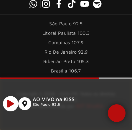
São Paulo 92.5
Litoral Paulista 100.3
Campinas 107.9
Rio De Janeiro 92.9
Ribeirão Preto 105.3
Brasília 106.7
Copyright © 2026 – KISS FM. Todos os direitos
AO VIVO na KISS
reservados.
ID7 Studio
São Paulo 92.5
Site desenvolvido por