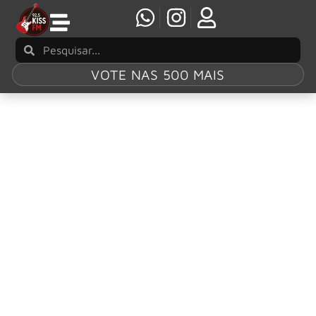
VOTE NAS 500 MAIS
Tag:
‘Pet Sounds’
The Beach Boys celebram 60 anos do álbum
‘Pet Sounds’ com EP digital de ‘Wouldn’t It Be
Nice’
Os The Beach Boys iniciaram as comemorações pelos 60