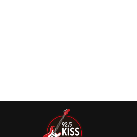
anos de Pet Sounds com o lançamento do EP digital
‘Wouldn’t It Be Nice’.
The Beach Boys celebram 60 anos do álbum
‘Pet Sounds’ com edições especiais em vinil e
raridades inéditas
Os The Beach Boys celebram os 60 anos de seu clássico
‘Pet Sounds’ com uma série de edições especiais que
reforçam o status lendário do disco na história da música.