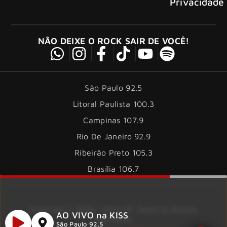
Privacidade
NÃO DEIXE O ROCK SAIR DE VOCÊ!
São Paulo 92.5
Litoral Paulista 100.3
Campinas 107.9
Rio De Janeiro 92.9
Ribeirão Preto 105.3
Brasília 106.7
Copyright © 2026 – KISS FM. Todos os direitos
AO VIVO na KISS
reservados.
São Paulo 92.5