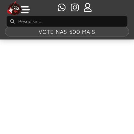
VOTE NAS 500 MAIS
Tag:
Perry Farrell
Jane’s Addiction: Perry Farrell e banda trocam
processos após briga e cancelamento
A lendária banda Jane’s Addiction enfrenta uma crise sem
precedentes em sua história. Perry Farrell