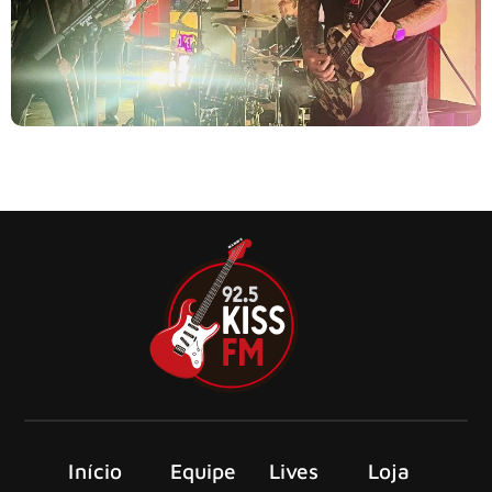
Os caras do Sex Pistols realizaram um show secreto, na
última sexta-feira (22), no lendário 100 Club em Londres,
com o nome de Spots.
Início
Equipe
Lives
Loja