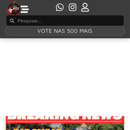
VOTE NAS 500 MAIS
Tag:
Pat Smear
O guitarrista Pat Smear ficará afastado dos
Foo Fighters após fraturar o pé em um
“bizarro acidente de jardinagem”