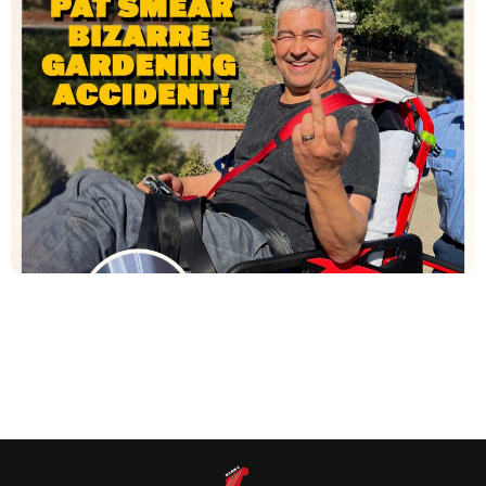
O guitarrista dos Foo Fighters, Pat Smear, perderá alguns
shows da banda após sofrer uma fratura no pé em um
“acidente bizarro de jardinagem”. Mas, no típico estilo
dos Foo Fighters (e de Pat Smear), a notícia foi revelada
de uma forma bastante divertida, com uma imagem falsa
no estilo de revista de fofocas e as palavras abaixo:
“BREAKING NEWS! Na […]