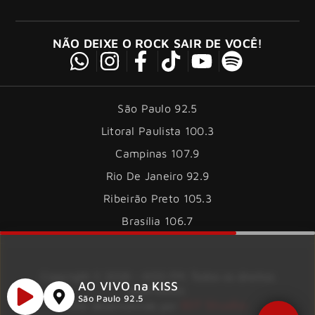
NÃO DEIXE O ROCK SAIR DE VOCÊ!
São Paulo 92.5
Litoral Paulista 100.3
Campinas 107.9
Rio De Janeiro 92.9
Ribeirão Preto 105.3
Brasília 106.7
Copyright © 2026 – KISS FM. Todos os direitos
AO VIVO na KISS
reservados.
São Paulo 92.5
ID7 Studio
Site desenvolvido por