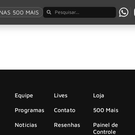
 Escape From Now”
NAS 500 MAIS
No Escape From Now”, sobre últimos anos do Ma
zzy: No Escape From Now”, documentário que estreia em 7 de
Equipe
Lives
Loja
Programas
Contato
500 Mais
Notícias
Resenhas
Painel de
Controle