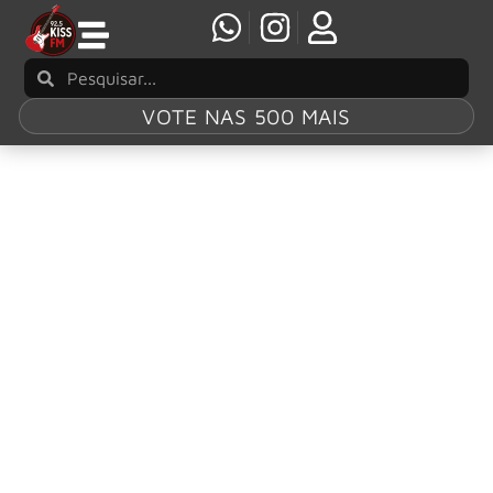
VOTE NAS 500 MAIS
Tag:
Overkill
Overkill grava demos para novo álbum que
sairá em breve
Em uma nova entrevista com Jeff Gaudiosi do
MisplacedStraws.com, o baixista do OVERKILL, D.D. Verni,
foi perguntado sobre o andamento das sessões de
composição para o sucessor do último álbum da banda