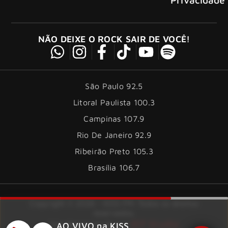
NÃO DEIXE O ROCK SAIR DE VOCÊ!
São Paulo 92.5
Litoral Paulista 100.3
Campinas 107.9
Rio De Janeiro 92.9
Ribeirão Preto 105.3
Brasília 106.7
Copyright © 2026 – KISS FM. Todos os direitos
reservados.
ID7 Studio
Site desenvolvido por
AO VIVO na KISS