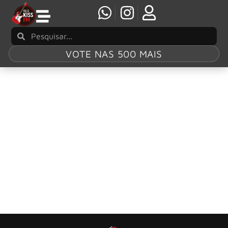
VOTE NAS 500 MAIS
Tag:
ONErpm
Em nova fase, Normalayze assina contrato
com a ONErpm
Em seu retorno à música e focando na sua nova fase
artística, a banda Normalayze assinou