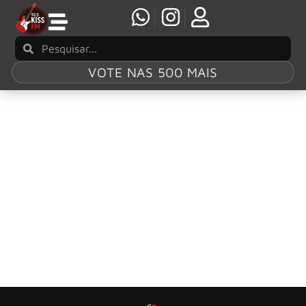
VOTE NAS 500 MAIS
Tag:
Once
NIGHTWISH anuncia Reedição em vinil roxo do
álbum ‘Once’
A Nuclear Blast Records relançará o icônico álbum ‘Once’,
do Nightwish, em vinil roxo.