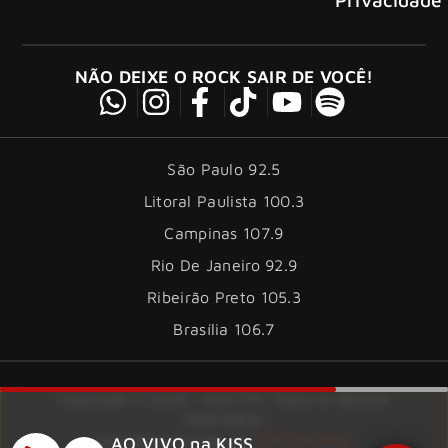
NÃO DEIXE O ROCK SAIR DE VOCÊ!
São Paulo 92.5
Litoral Paulista 100.3
Campinas 107.9
Rio De Janeiro 92.9
Ribeirão Preto 105.3
Brasília 106.7
Copyright © 2026 – KISS FM. Todos os direitos
reservados.
ID7 Studio
Site desenvolvido por
AO VIVO na KISS