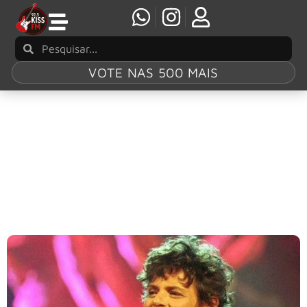
VOTE NAS 500 MAIS
Tag:
“O Marginal”
Cássia Eller: Universal Music Brasil relança o
álbum “O Marginal”