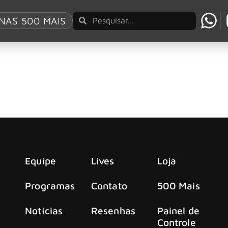
nawanda
NAS 500 MAIS
com sua banda solo
 e sua banda solo fizeram um show principal no histórico W
Equipe
Lives
Loja
Programas
Contato
500 Mais
Notícias
Resenhas
Painel de
Controle