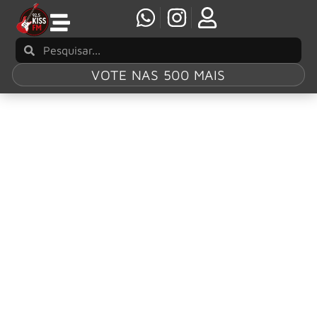
VOTE NAS 500 MAIS
Tag:
Natalie
Dufresne Smith
Adrian Smith, do Iron Maiden, é uma das
pessoas salvas em incêndio em Los Angeles
Como já aconteceu em outras ocasiões, um incêndio