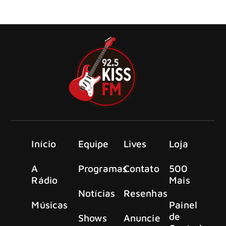
atingiu Los Angeles na última terça-feira, 07, resultando
na evacuação de moradores.
Início
Equipe
Lives
Loja
A
Programas
Contato
500
Rádio
Mais
Notícias
Resenhas
Músicas
Painel
de
Shows
Anuncie