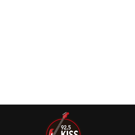
álbum “Three Cheers For Sweet Revenge”
O My Chemical Romance acaba de lançar a edição
expandida de seu segundo álbum, ‘Three Cheers For
Sweet Revenge’
Morre Bob Bryar, ex-My Chemical Romance,
aos 44 anos
O ex-baterista do MY CHEMICAL ROMANCE, Bob Bryar,
morreu aos 44 anos.