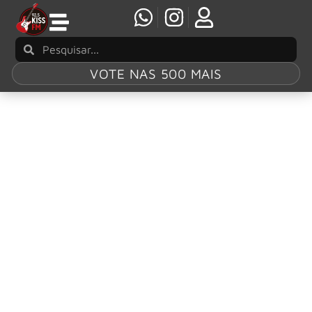
VOTE NAS 500 MAIS
Tag:
My Chemical
Romance
My Chemical Romance se prepara para dois
shows em São Paulo
Fevereiro está logo ali, e com ele, um dos reencontros