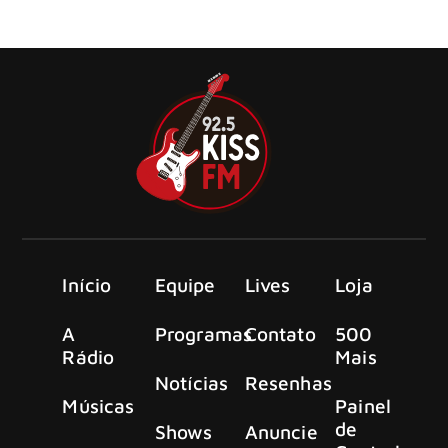
blues para quem gosta dos três Kings: B.B. King, Freddie
King e Albert King.
Início
Equipe
Lives
Loja
A
Programas
Contato
500
Rádio
Mais
Notícias
Resenhas
Músicas
Painel
de
Shows
Anuncie