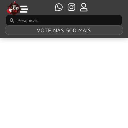
VOTE NAS 500 MAIS
Tag:
“My Blues
and You”
Ivan Busic celebra suas raízes na cativante
balada “My Blues and You”
Ivan Busic divulga hoje “My Blues and You”, uma balada