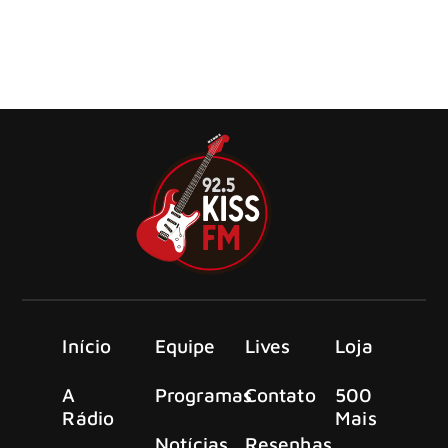
aguardado retorno do Savatage acontecerá em grande
estilo no Monsters of Rock 30 Anos, marcado para o dia
19 de abril no Allianz Parque, em São Paulo.
Início
Equipe
Lives
Loja
A
Programas
Contato
500
Rádio
Mais
Notícias
Resenhas