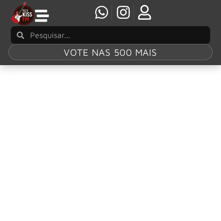
VOTE NAS 500 MAIS
Tag:
Monsters of
Rock 30 Anos
SAVATAGE & OPETH: A festa do Monsters
continua em mais uma noite inesquecível para
os fãs de metal na cidade de São Paulo!