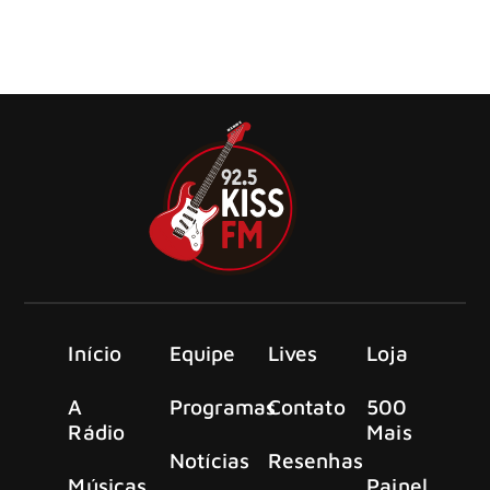
Os veteranos alemães do power metal, Masterplan,
confirmaram seu retorno com um novo álbum de estúdio
Início
Equipe
Lives
Loja
A
Programas
Contato
500
Rádio
Mais
Notícias
Resenhas
Músicas
Painel