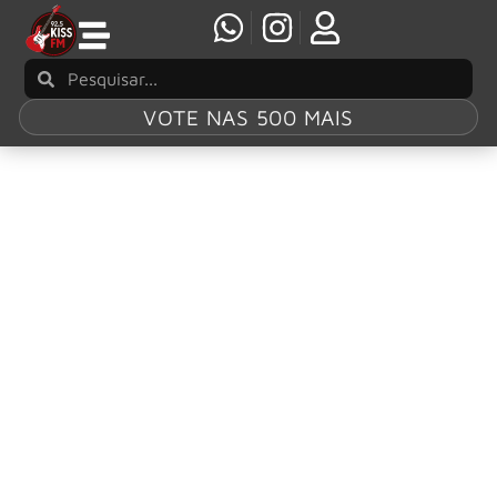
VOTE NAS 500 MAIS
Tag:
‘Metalmorphosis’
MASTERPLAN anuncia novo álbum
“Metalmorphosis” e lança o single “Chase The
Light”