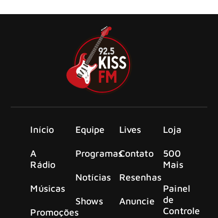
Pinball Remastered.
Início
Equipe
Lives
Loja
A
Programas
Contato
500
Rádio
Mais
Notícias
Resenhas
Músicas
Painel
de
Shows
Anuncie
Controle
Promoções