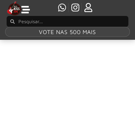
VOTE NAS 500 MAIS
Tag:
Metallica
Pinball
Stern Pinball anuncia nova atualização do
METALLICA Pinball Remastered
A Stern Pinball lançou uma atualização do jogo Metallica