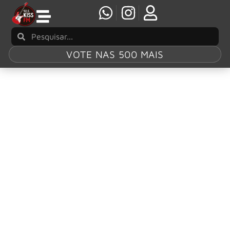
VOTE NAS 500 MAIS
Tag:
Metal Blade
Metal Blade e KnuckleBonz unem forças para
criar universo 3D dedicado ao metal
A Metal Blade Records e a KnuckleBonz anunciaram uma
parceria oficial para lançar The Metal Blade Crypt, um
mundo imersivo em 3D que fará parte da plataforma
KnuckleBonz360 BackStage Experience.