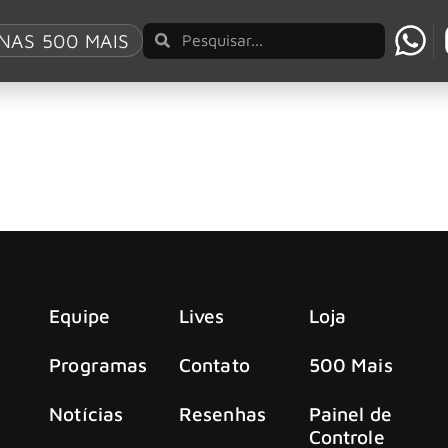
NAS 500 MAIS
ngle solo “Memory” e revela lado mais introspect
lan, lançou o novo single e videoclipe “Memory”, terceira fa
Equipe
Lives
Loja
Programas
Contato
500 Mais
Notícias
Resenhas
Painel de
Controle