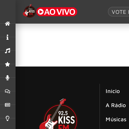
Tag:
Memory
VOTE 
Rachel Bolan (Skid Row) lança novo si
O baixista e compositor do Skid Row, Rachel Bo
“Gargoyle of the Garden State”
Início
A Rádio
Músicas