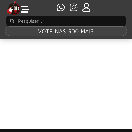
VOTE NAS 500 MAIS
Tag:
Meliora
Ghost anuncia edição especial de 10 anos de
Meliora em vinil duplo
O Ghost anunciou na última quinta-feira, 21 de agosto de
2025, o lançamento de edições comemorativas de vinil
para celebrar os 10 anos de Meliora