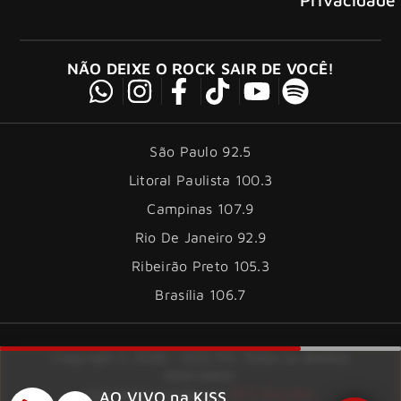
NÃO DEIXE O ROCK SAIR DE VOCÊ!
São Paulo 92.5
Litoral Paulista 100.3
Campinas 107.9
Rio De Janeiro 92.9
Ribeirão Preto 105.3
Brasília 106.7
Copyright © 2026 – KISS FM. Todos os direitos
reservados.
ID7 Studio
Site desenvolvido por
AO VIVO na KISS