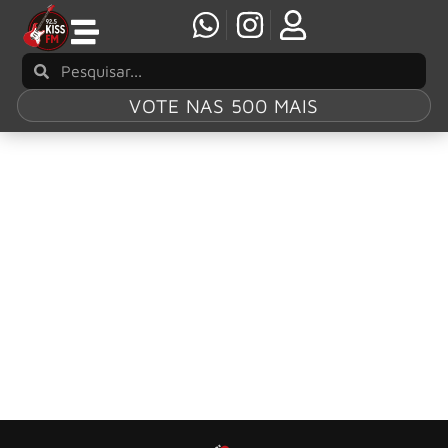
VOTE NAS 500 MAIS
Tag:
“mea culpa”
LVCAS apresenta novo single “mea culpa” nas
plataformas digitais
O artista e compositor LVCAS acaba de disponibilizar seu
novo single “mea culpa”, em todas as plataformas digitais