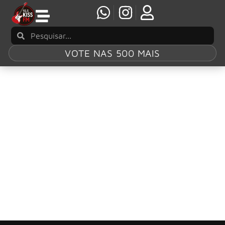
VOTE NAS 500 MAIS
Tag:
“Me Inside”
SLIPKNOT divulga a primeira versão demo de
“Me Inside”
O Slipknot está voltando ao ponto de partida. Em
comemoração ao 25º aniversário de sua icônica estreia
em 1999