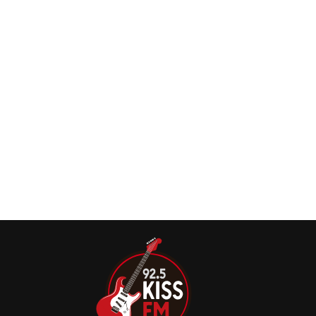
trabalho com o Masterplan e por sua passagem marcante
pelo Helloween.
MASTERPLAN anuncia novo álbum
“Metalmorphosis” e lança o single “Chase The
Light”
Os veteranos alemães do power metal, Masterplan,
confirmaram seu retorno com um novo álbum de estúdio