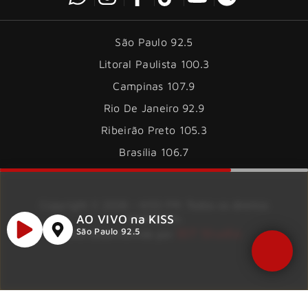
São Paulo 92.5
Litoral Paulista 100.3
Campinas 107.9
Rio De Janeiro 92.9
Ribeirão Preto 105.3
Brasília 106.7
Copyright © 2026 – KISS FM. Todos os direitos
AO VIVO na KISS
reservados.
ID7 Studio
São Paulo 92.5
Site desenvolvido por