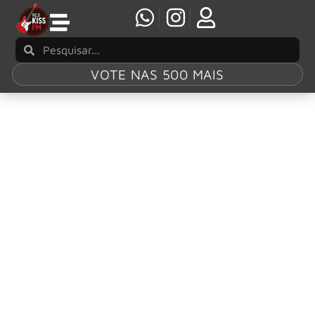
VOTE NAS 500 MAIS
Tag:
Masterplan
Roland Grapow: guitarrista traz ao Brasil
show especial celebrando 30 anos de
clássicos do Helloween
O guitarrista alemão Roland Grapow, conhecido por seu