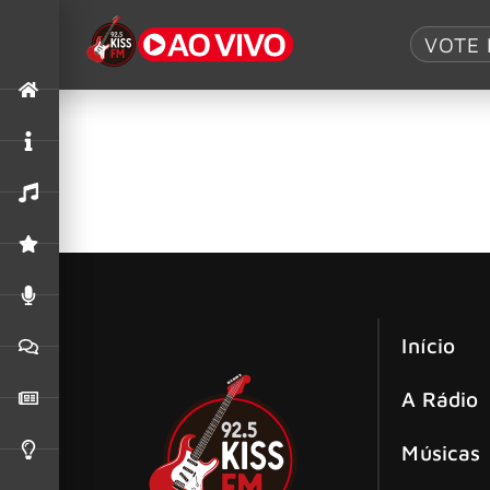
Tag:
Marvel
VOTE 
The Rolling Stones e Marvel lançam e
Os lendários The Rolling Stones anunciaram um
álbum, ‘Foreign Tongues’.
Início
A Rádio
Músicas