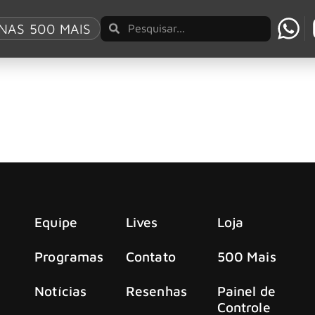
NAS 500 MAIS
dições colecionáveis de “Foreign Tongues” com he
a parceria especial com a Marvel para o lançamento de cinco
Equipe
Lives
Loja
Programas
Contato
500 Mais
Notícias
Resenhas
Painel de
Controle