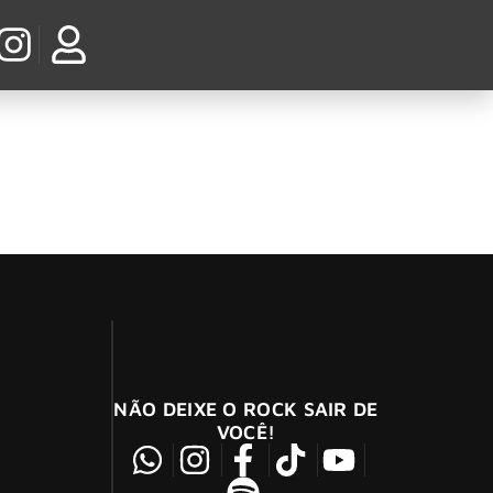
róis icônicos nas capas
 edições colecionáveis em vinil de seu novo
NÃO DEIXE O ROCK SAIR DE
VOCÊ!