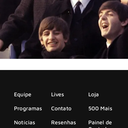
dutor Martin Scorsese e do diretor David Tedeschi, tem estr
Equipe
Lives
Loja
Programas
Contato
500 Mais
Notícias
Resenhas
Painel de