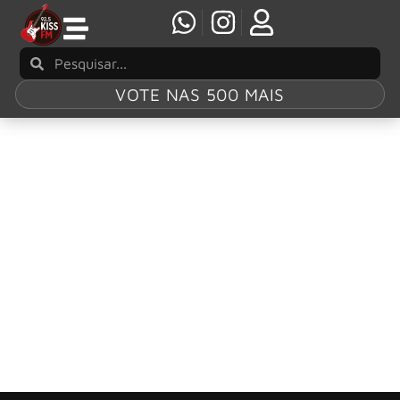
VOTE NAS 500 MAIS
Tag:
Luiz Carlini
Morre Luiz Carlini, lenda da guitarra brasileira
e parceiro histórico de Rita Lee, aos 73 anos
O rock brasileiro perdeu nessa quinta-feira (7) um de seus
guitarristas mais influentes. Morreu, aos 73 anos, Luiz
Carlini,