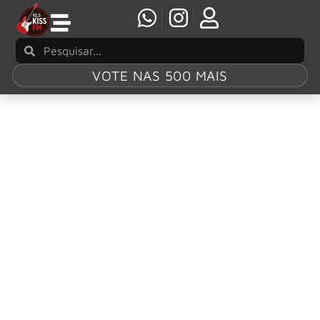
VOTE NAS 500 MAIS
Tag:
‘Long Long
Road’
Ringo Starr divulga vídeo de listening party
antes do lançamento do álbum ‘Long Long
Road’