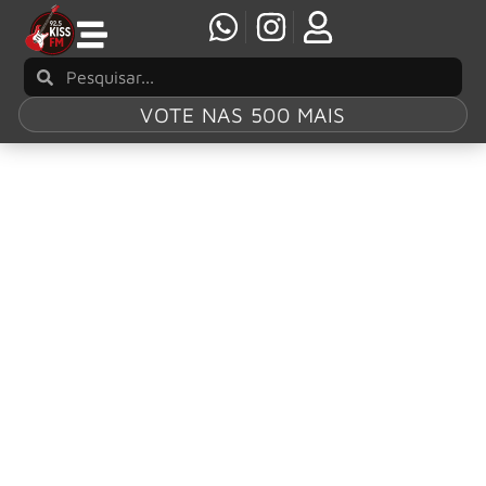
VOTE NAS 500 MAIS
Tag:
Lonesome
Crow
O álbum ‘Lonesome Crow’ dos Scorpions
ganha uma reedição comemorativa
Em celebração aos 60 anos de carreira, o Scorpions