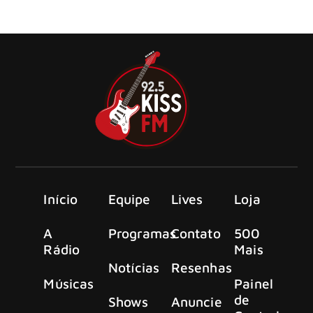
anunciou o relançamento de seu álbum de estreia,
‘Lonesome Crow’.
Início
Equipe
Lives
Loja
A
Programas
Contato
500
Rádio
Mais
Notícias
Resenhas
Músicas
Painel
de
Shows
Anuncie