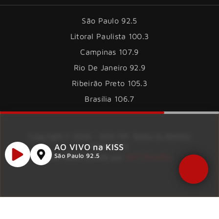
São Paulo 92.5
Litoral Paulista 100.3
Campinas 107.9
Rio De Janeiro 92.9
Ribeirão Preto 105.3
Brasília 106.7
Copyright © 2026 – KISS FM. Todos os direitos
reservados.
AO VIVO na KISS
ID7 Studio
São Paulo 92.5
Site desenvolvido por