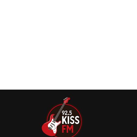
Live Nation e Crew Nation concede $1 milhão
de dólares para ajudar afetados por incêndios
na Califórnia
A Crew Nation está comprometendo US$1 milhão para
ajudar músicos, equipes que trabalham em shows ao vivo
e trabalhadores da indústria da música afetados pelos
recentes incêndios em Los Angeles.