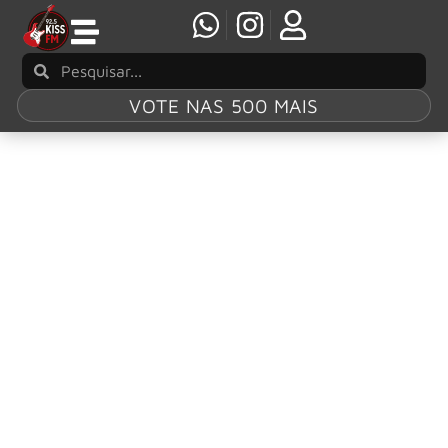
VOTE NAS 500 MAIS
Tag:
Live Nation
São Paulo vai ganhar nova arena da Live
Nation para 21 mil pessoas
A gigante global de entretenimento Live Nation confirmou
oficialmente a construção de um novo espaço de
megaeventos na cidade de São Paulo.