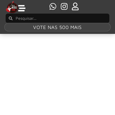
VOTE NAS 500 MAIS
Tag:
‘Live 25
Opus’
OASIS detalha ‘Live 25 Opus’, livro de fotos da
turnê de reunião
Os fãs do britpop receberam mais um grande presente