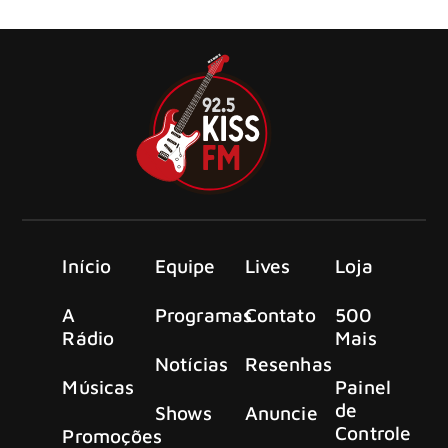
para eternizar um momento histórico.
Início
Equipe
Lives
Loja
A
Programas
Contato
500
Rádio
Mais
Notícias
Resenhas
Músicas
Painel
de
Shows
Anuncie
Controle
Promoções